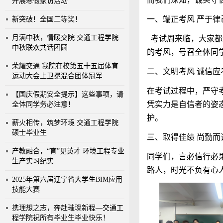
开展寒假家访活动
一、端正考风
严于律
新突破！全国二等奖！
月满中秋，情暖交院 交通工程学院
考试周来临，大家都
中秋联欢共话团圆
的考风，号召全体同
荣耀交通 我院在校第五十五届体育
二、文明考风
诚信应
运动大会上卫冕混合团体冠军
在考试过程中，严守
【国庆假期安全提示】这些事项，请
凭实力是自信者的姿
全体同学务必注意！
护。
薪火相传，筑梦环境 交通工程学院
硕士毕业生
三、取得佳绩
尚勤而
产教融合，“育”见英才 环境工程专业
同学们，言必信行必
生产实习纪实
路人，时光不负有心
2025年第六届辽宁省大学生BIM应用
技能大赛
携理想之志，奔赴璀璨新程—交通工
程学院祝所有毕业生毕业快乐！