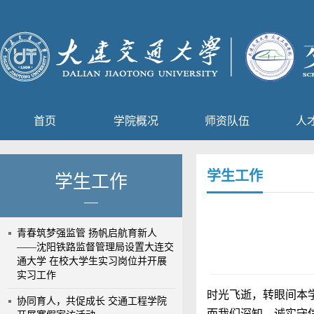
首页
学院概况
师资队伍
人
学生工作
学生工作
青春筑梦强监管 扬帆启航育新人
——沈阳铁路监督管理局设置大连交
通大学 在校大学生实习岗位并开展
实习工作
时光飞逝，转眼间本
协同育人，共促成长 交通工程学院
而我们深知，诚实守