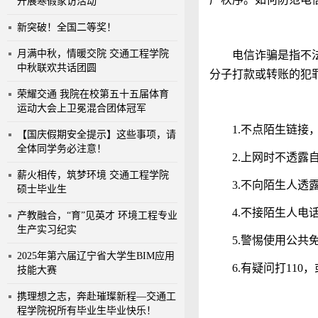
开展寒假家访活动
新突破！全国二等奖！
月满中秋，情暖交院 交通工程学院
电信诈骗是指不
中秋联欢共话团圆
分子打款或转账的犯
荣耀交通 我院在校第五十五届体育
运动大会上卫冕混合团体冠军
1.不点陌生链
【国庆假期安全提示】这些事项，请
全体同学务必注意！
2.上网时不透露
薪火相传，筑梦环境 交通工程学院
3.不向陌生人透
硕士毕业生
4.不接陌生人电
产教融合，“育”见英才 环境工程专业
生产实习纪实
5.警惕使用公共
2025年第六届辽宁省大学生BIM应用
6.有疑问打11
技能大赛
携理想之志，奔赴璀璨新程—交通工
程学院祝所有毕业生毕业快乐！