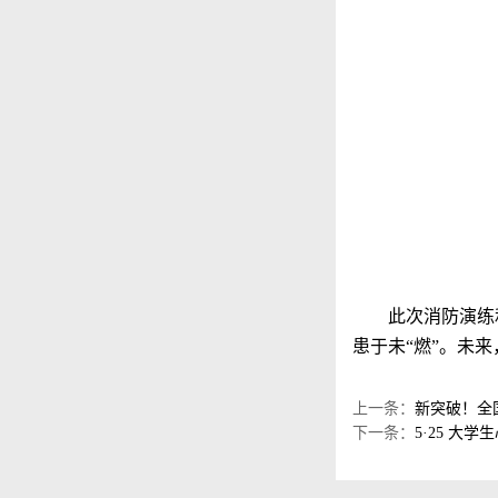
此次消防演练
患于未
“燃”。未
上一条：
新突破！全
下一条：
5·25 大