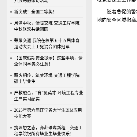
开展寒假家访活动
随着急促的警
新突破！全国二等奖！
地向安全区域撤离
月满中秋，情暖交院 交通工程学院
中秋联欢共话团圆
荣耀交通 我院在校第五十五届体育
运动大会上卫冕混合团体冠军
【国庆假期安全提示】这些事项，请
全体同学务必注意！
薪火相传，筑梦环境 交通工程学院
硕士毕业生
产教融合，“育”见英才 环境工程专业
生产实习纪实
2025年第六届辽宁省大学生BIM应用
技能大赛
携理想之志，奔赴璀璨新程—交通工
程学院祝所有毕业生毕业快乐！