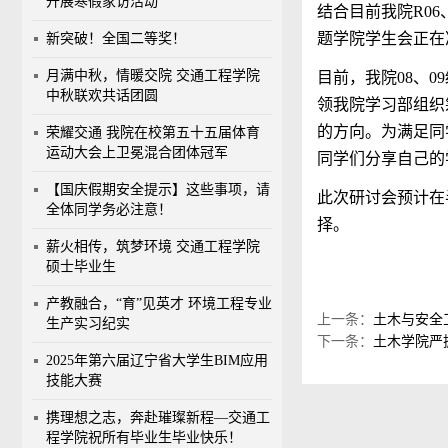
开展寒假家访活动
结合目前我院R0
题学院学生会正在
新突破！全国二等奖！
月满中秋，情暖交院 交通工程学院
目前，我院08、
中秋联欢共话团圆
领我院学习部组织
的方向。为满足同
荣耀交通 我院在校第五十五届体育
运动大会上卫冕混合团体冠军
同学们分享自己的
【国庆假期安全提示】这些事项，请
此次研讨会预计在
全体同学务必注意！
择。
薪火相传，筑梦环境 交通工程学院
硕士毕业生
产教融合，“育”见英才 环境工程专业
上一条：
土木与安全
生产实习纪实
下一条：
土木学院严
2025年第六届辽宁省大学生BIM应用
技能大赛
携理想之志，奔赴璀璨新程—交通工
程学院祝所有毕业生毕业快乐！