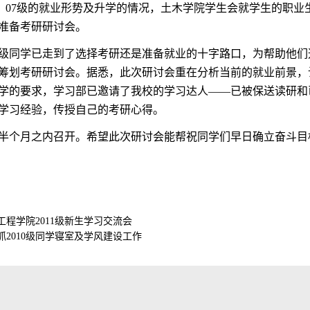
6、07级的就业形势及升学的情况，土木学院学生会就学生的职业
准备考研研讨会。
09级同学已走到了选择考研还是准备就业的十字路口，为帮助他
筹划考研研讨会。据悉，此次研讨会重在分析当前的就业前景，
学的要求，学习部已邀请了我校的学习达人——已被保送读研和
学习经验，传授自己的考研心得。
半个月之内召开。希望此次研讨会能帮祝同学们早日确立奋斗目
工程学院2011级新生学习交流会
抓2010级同学寝室及学风建设工作