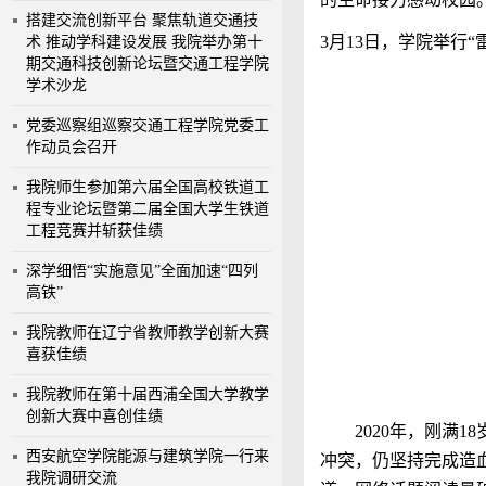
搭建交流创新平台 聚焦轨道交通技
3
月
13
日，学院举行
“
术 推动学科建设发展 我院举办第十
期交通科技创新论坛暨交通工程学院
学术沙龙
党委巡察组巡察交通工程学院党委工
作动员会召开
我院师生参加第六届全国高校铁道工
程专业论坛暨第二届全国大学生铁道
工程竞赛并斩获佳绩
深学细悟“实施意见”全面加速“四列
高铁”
我院教师在辽宁省教师教学创新大赛
喜获佳绩
我院教师在第十届西浦全国大学教学
创新大赛中喜创佳绩
2020
年，刚满
18
西安航空学院能源与建筑学院一行来
冲突，仍坚持完成造
我院调研交流