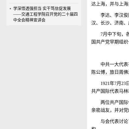
达上海，并与上海
学深悟透强担当 实干笃信促发展
——交通工程学院召开党的二十届四
李达、李汉俊
中全会精神宣讲会
汉、长沙、济南、
7
月中下旬，
国共产党早期组织
中共一大代表
陈公博，旅日周佛
1921
年
7
月
23
共产国际代表马林
两位共产国际
亲密战友，并对党
与会代表讨论