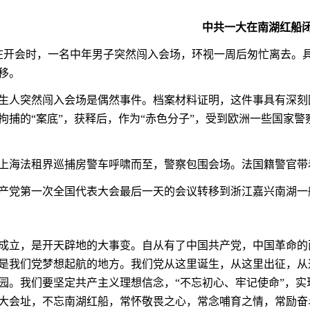
中共一大在南湖红船
在开会时，一名中年男子突然闯入会场，环视一周后匆忙离去。
移。
生人突然闯入会场是偶然事件。档案材料证明，这件事具有深刻
拘捕的“案底”，获释后，作为“赤色分子”，受到欧洲一些国家警
上海法租界巡捕房警车呼啸而至，警察包围会场。法国籍警官带
产党第一次全国代表大会最后一天的会议转移到浙江嘉兴南湖一
成立，是开天辟地的大事变。自从有了中国共产党，中国革命的
是我们党梦想起航的地方。我们党从这里诞生，从这里出征，从
园。我们要坚定共产主义理想信念，“不忘初心、牢记使命”，
大会址，不忘南湖红船，常怀敬畏之心，常念哺育之情，常励奋