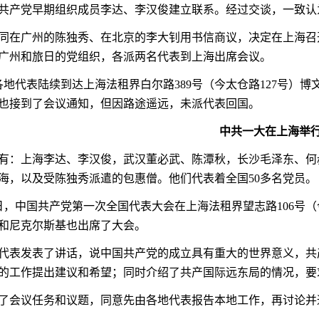
共产党早期组织成员李达、李汉俊建立联系。经过交谈，一致认
同在广州的陈独秀、在北京的李大钊用书信商议，决定在上海召
广州和旅日的党组织，各派两名代表到上海出席会议。
各地代表陆续到达上海法租界白尔路
389
号（今太仓路
127
号）博
也接到了会议通知，但因路途遥远，未派代表回国。
中共一大在上海举
有：上海李达、李汉俊，武汉董必武、陈潭秋，长沙毛泽东、何
海，以及受陈独秀派遣的包惠僧。他们代表着全国
50
多名党员。
日，中国共产党第一次全国代表大会在上海法租界望志路
106
号（
和尼克尔斯基也出席了大会。
代表发表了讲话，说中国共产党的成立具有重大的世界意义，共
的工作提出建议和希望；同时介绍了共产国际远东局的情况，要
了会议任务和议题，同意先由各地代表报告本地工作，再讨论并