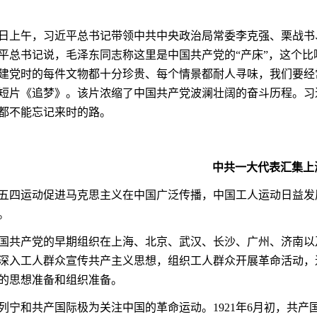
日上午，习近平总书记带领中共中央政治局常委李克强、栗战书
平总书记说，毛泽东同志称这里是中国共产党的
“
产床
”
，这个比
建党时的每件文物都十分珍贵、每个情景都耐人寻味，我们要经
短片《追梦》。该片浓缩了中国共产党波澜壮阔的奋斗历程。习
都不能忘记来时的路。
中共一大代表汇集上
五四运动促进马克思主义在中国广泛传播，中国工人运动日益发
。
国共产党的早期组织在上海、北京、武汉、长沙、广州、济南以
深入工人群众宣传共产主义思想，组织工人群众开展革命活动，
的思想准备和组织准备。
列宁和共产国际极为关注中国的革命运动。
1921
年
6
月初，共产