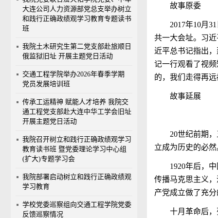
故事原委
大连公司人力资源部党总支举办树立
和践行正确政绩观学习教育专题读书
2017
年
10
月
31
班
共一大会址。习近
我院土木研究生第二党支部赴旅顺日
近平总书记指出，
俄监狱旧址 开展主题党日活动
记一行观看了视频
交通工程学院举办2026年春季学期
的，我们走得再远
党员发展培训班
故事延展
传承工运精神 赋能人才培养 我院交
通工程党支部赴大连中华工学会旧址
开展主题党日活动
20
世纪前期，
我院召开树立和践行正确政绩观学习
立成为历史的必然
教育读书班 暨党委理论学习中心组
(扩大)专题学习会
1920
年后，中
我院部署启动树立和践行正确政绩观
传播马克思主义，
学习教育
产党成立做了充分
学校党委巡察组向交通工程学院党委
十月革命后，
反馈巡察情况