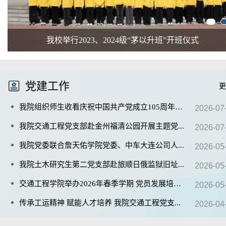
我校举行2023、2024级“茅以升班”开班仪式
党建
工作
更
我院组织师生收看庆祝中国共产党成立105周年大
...
2026-07
我院交通工程党支部赴金州福清公园开展主题党
...
2026-07
我院党委联合詹天佑学院党委、中车大连公司人
...
2026-05
我院土木研究生第二党支部赴旅顺日俄监狱旧址
...
2026-05
交通工程学院举办2026年春季学期 党员发展培训
...
2026-05
传承工运精神 赋能人才培养 我院交通工程党支
...
2026-04