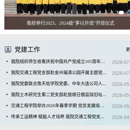
我校举行2023、2024级“茅以升班”开班仪式
党建
工作
更
我院组织师生收看庆祝中国共产党成立105周年大
...
2026-07
我院交通工程党支部赴金州福清公园开展主题党
...
2026-07
我院党委联合詹天佑学院党委、中车大连公司人
...
2026-05
我院土木研究生第二党支部赴旅顺日俄监狱旧址
...
2026-05
交通工程学院举办2026年春季学期 党员发展培训
...
2026-05
传承工运精神 赋能人才培养 我院交通工程党支
...
2026-04