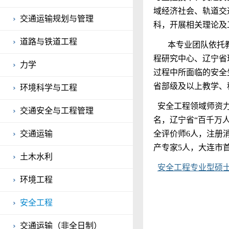
域经济社会、轨道交
交通运输规划与管理
科，开展相关理论及
道路与铁道工程
本专业团队依托
程研究中心、辽宁省
力学
过程中所面临的安全
省部级及以上教学、
环境科学与工程
安全工程领域师资力
交通安全与工程管理
名，辽宁省
“
百千万
交通运输
全评价师
6
人，注册
产专家
5
人，大连市
土木水利
安全工程专业型硕
环境工程
安全工程
交通运输（非全日制）